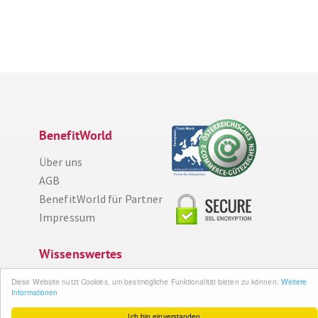
BenefitWorld
Über uns
AGB
BenefitWorld für Partner
Impressum
Wissenswertes
So funktioniert´s
Diese Website nutzt Cookies, um bestmögliche Funktionalität bieten zu können.
Weitere
Informationen
Gut zu wissen
FAQ
Ich bin einverstanden