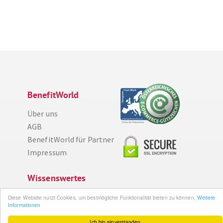
BenefitWorld
Über uns
AGB
BenefitWorld für Partner
Impressum
Wissenswertes
So funktioniert´s
Diese Website nutzt Cookies, um bestmögliche Funktionalität bieten zu können.
Weitere
Informationen
Gut zu wissen
FAQ
Ich bin einverstanden