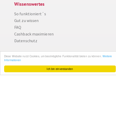
Wissenswertes
So funktioniert´s
Gut zu wissen
FAQ
Cashback maximieren
Datenschutz
Service & Support
Diese Website nutzt Cookies, um bestmögliche Funktionalität bieten zu können.
Weitere
Informationen
Ihr Feedback
Ich bin einverstanden
Kontakt
Zum Newsletter
anmelden