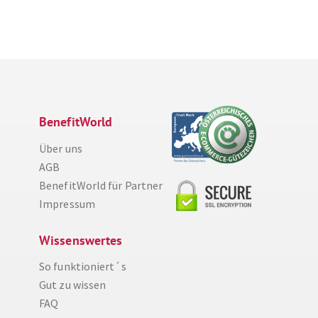
BenefitWorld
Über uns
AGB
BenefitWorld für Partner
Impressum
Wissenswertes
So funktioniert´s
Diese Website nutzt Cookies, um bestmögliche Funktionalität bieten zu können.
Gut zu wissen
Weitere Informationen
FAQ
Ich bin einverstanden