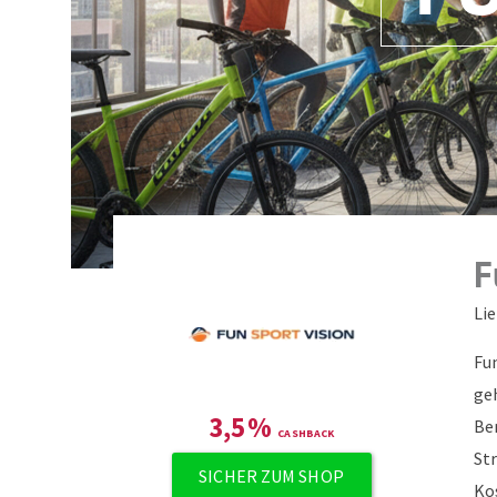
F
Li
Fun
ge
3,5
%
Be
St
SICHER ZUM SHOP
Ko