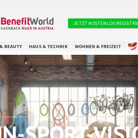
×
Benutzermenü
JETZT KOSTENLOS REGISTR
& BEAUTY
HAUS & TECHNIK
WOHNEN & FREIZEIT
Sie wollen keine Angebote mehr
verpassen?
Abonnieren Sie unseren Newsletter.
UN-SPORT-VISI