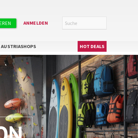
Suche
SUCHE
ANMELDEN
IEREN
Hauptnavigation
AUSTRIASHOPS
HOT DEALS
ON