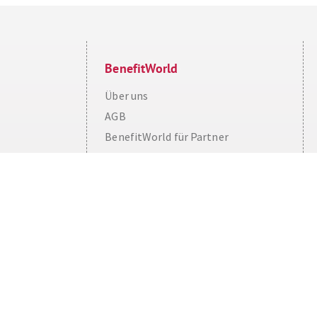
BenefitWorld
Über uns
AGB
Cookie Consent plugin for the EU cookie l
BenefitWorld für Partner
Impressum