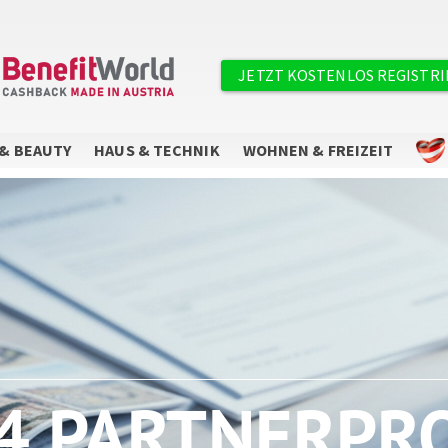
×
Benutzermenü
JETZT KOSTENLOS REGISTR
& BEAUTY
HAUS & TECHNIK
WOHNEN & FREIZEIT
Sie wollen keine Angebote mehr
verpassen?
Abonnieren Sie unseren Newsletter.
4 PARTNERP