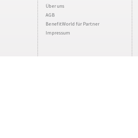
Über uns
AGB
BenefitWorld für Partner
Impressum
Cookie Consent plugin for the EU cookie l