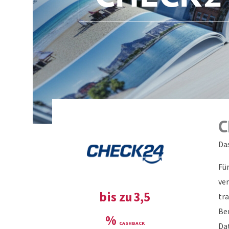
C
Da
Fü
ver
bis zu
3,5
tra
Be
%
Da