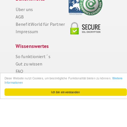
Über uns
AGB
BenefitWorld für Partner
Impressum
Wissenswertes
Diese Website nutzt Cookies, um bestmögliche Funktionalität bieten zu können.
Weitere Informationen
So funktioniert´s
Gut zu wissen
Ich bin einverstanden
FAQ
Cashback maximieren
Datenschutz
Service & Support
Ihr Feedback
Kontakt
Zum Newsletter