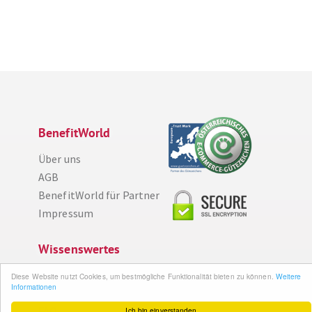
BenefitWorld
Über uns
AGB
BenefitWorld für Partner
Impressum
Wissenswertes
So funktioniert´s
Diese Website nutzt Cookies, um bestmögliche Funktionalität bieten zu können.
Weitere
Informationen
Gut zu wissen
FAQ
Ich bin einverstanden