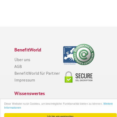
BenefitWorld
Über uns
AGB
BenefitWorld für Partner
Impressum
Wissenswertes
So funktioniert´s
Diese Website nutzt Cookies, um bestmögliche Funktionalität bieten zu können.
Weitere
Informationen
Gut zu wissen
FAQ
Ich bin einverstanden