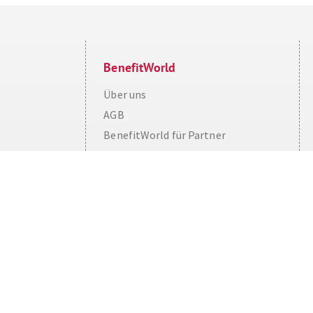
BenefitWorld
Über uns
AGB
Cookie Consent plugin for the EU cookie l
BenefitWorld für Partner
Impressum