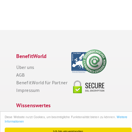
BenefitWorld
Über uns
AGB
BenefitWorld für Partner
Impressum
Wissenswertes
So funktioniert´s
Diese Website nutzt Cookies, um bestmögliche Funktionalität bieten zu können.
Weitere
Informationen
Gut zu wissen
FAQ
Ich bin einverstanden